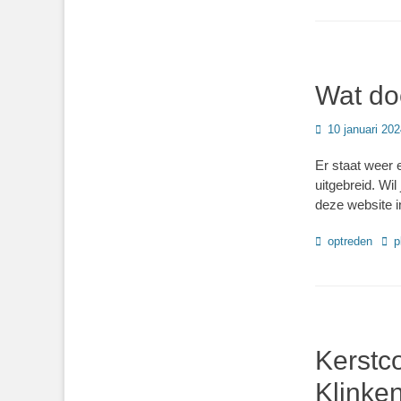
Wat do
Geplaatst
10 januari 20
op
Er staat weer 
uitgebreid. Wi
deze website i
Categorieën
Tag
optreden
p
Kerstc
Klinke