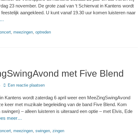
rdag 23 november. De grote zaal van ‘t Schienvat in Kantens wordt
 feestelijk aangekleed. U kunt vanaf 19.30 uur komen luisteren naar
r…
s
oncert
,
meezingen
,
optreden
gSwingAvond met Five Blend
4
Een reactie plaatsen
t in Kantens wordt zaterdag 6 april weer een MeeZingSwingAvond
e keer met muzikale begeleiding van de band Five Blend. Kom
swingen) – alleen luisteren is uiteraard een optie – met Elvis, Ede
ees meer…
s
oncert
,
meezingen
,
swingen
,
zingen