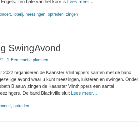
Engels. Ten bate van het koor is
Lees meer…
s
oncert
,
loterij
,
meezingen
,
optreden
,
zingen
ng SwingAvond
22
Een reactie plaatsen
 2022 organiseren de Kaanster Vlinthippers samen met de band
gezellige avond waar u kunt meezingen, luisteren en swingen. Onder
esbeth Blaauw zingen de Kaanster Vlinthippers een aantal
eezingers. De band Blackville sluit
Lees meer…
s
oncert
,
optreden