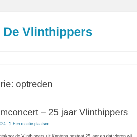
De Vlinthippers
rie:
optreden
mconcert – 25 jaar Vlinthippers
024
Een reactie plaatsen
koor de Vlinthippers uit Kantens bestaat 25 jaar en dat vieren wij