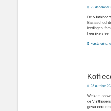
Geplaatst
22 december 
op
De Vlinthipper
Basisschool de
leerlingen, fa
heerlijke sfee
Categorieën
kerstviering
,
o
Koffiec
Geplaatst
28 oktober 20
op
Welkom op woe
de Vlinthipper
gevarieerd repe