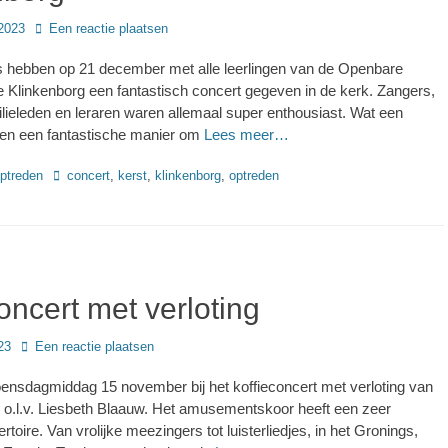
2023
Een reactie plaatsen
s hebben op 21 december met alle leerlingen van de Openbare
 Klinkenborg een fantastisch concert gegeven in de kerk. Zangers,
milieleden en leraren waren allemaal super enthousiast. Wat een
r en een fantastische manier om
Lees meer…
Tags
ptreden
concert
,
kerst
,
klinkenborg
,
optreden
oncert met verloting
23
Een reactie plaatsen
nsdagmiddag 15 november bij het koffieconcert met verloting van
s o.l.v. Liesbeth Blaauw. Het amusementskoor heeft een zeer
rtoire. Van vrolijke meezingers tot luisterliedjes, in het Gronings,