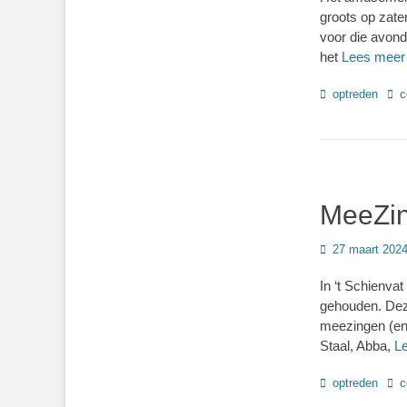
groots op zate
voor die avond
het
Lees mee
Categorieën
Tag
optreden
c
MeeZin
Geplaatst
27 maart 202
op
In ‘t Schienva
gehouden. Dez
meezingen (en 
Staal, Abba,
L
Categorieën
Tag
optreden
c