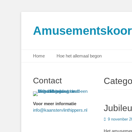
Amusementskoor 
Primair menu
Ga
Home
Hoe het allemaal begon
naar
de
inhoud
Contact
Catego
Voor meer informatie
Jubileu
info@kaanstervlinthippers.nl
Geplaatst
9 november 2
op
Het amusements