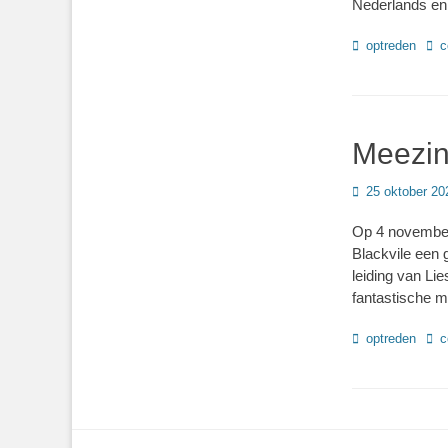
Nederlands en 
Categorieën
Tag
optreden
c
Meezi
Geplaatst
25 oktober 20
op
Op 4 november
Blackvile een 
leiding van Li
fantastische m
Categorieën
Tag
optreden
c