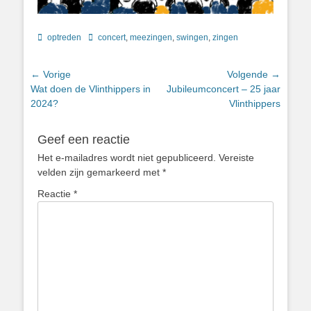
Categorieën
Tags
optreden
concert
,
meezingen
,
swingen
,
zingen
Berichtnavigatie
← Vorige
Volgende →
Vorig
Volgend
Wat doen de Vlinthippers in
Jubileumconcert – 25 jaar
bericht:
bericht:
2024?
Vlinthippers
Geef een reactie
Het e-mailadres wordt niet gepubliceerd.
Vereiste
velden zijn gemarkeerd met
*
Reactie
*