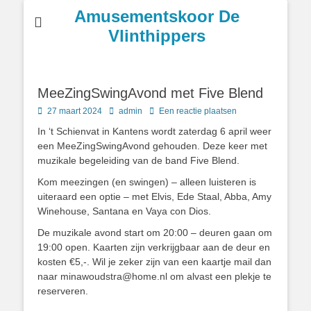
Amusementskoor De
Vlinthippers
MeeZingSwingAvond met Five Blend
Geplaatst
Author
27 maart 2024
admin
Een reactie plaatsen
op
In ‘t Schienvat in Kantens wordt zaterdag 6 april weer
een MeeZingSwingAvond gehouden. Deze keer met
muzikale begeleiding van de band Five Blend.
Kom meezingen (en swingen) – alleen luisteren is
uiteraard een optie – met Elvis, Ede Staal, Abba, Amy
Winehouse, Santana en Vaya con Dios.
De muzikale avond start om 20:00 – deuren gaan om
19:00 open. Kaarten zijn verkrijgbaar aan de deur en
kosten €5,-. Wil je zeker zijn van een kaartje mail dan
naar minawoudstra@home.nl om alvast een plekje te
reserveren.