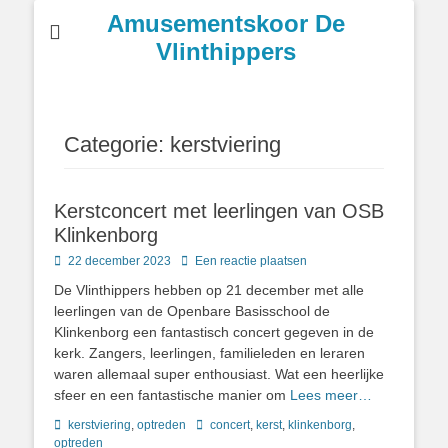
Amusementskoor De
Vlinthippers
Categorie:
kerstviering
Kerstconcert met leerlingen van OSB
Klinkenborg
Geplaatst
22 december 2023
Een reactie plaatsen
op
De Vlinthippers hebben op 21 december met alle
leerlingen van de Openbare Basisschool de
Klinkenborg een fantastisch concert gegeven in de
kerk. Zangers, leerlingen, familieleden en leraren
waren allemaal super enthousiast. Wat een heerlijke
sfeer en een fantastische manier om
Lees meer…
Categorieën
Tags
kerstviering
,
optreden
concert
,
kerst
,
klinkenborg
,
optreden