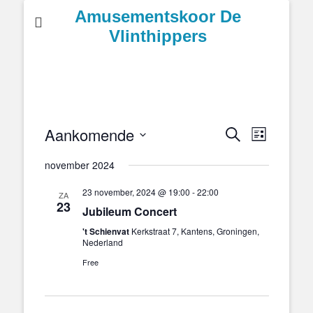
Amusementskoor De
Vlinthippers
Aankomende
Eveneme
Evenementen
Zoeken
Lijst
weergave
Zoeken
Selecteer
navigatie
november 2024
en
een
weergeven
datum.
23 november, 2024 @ 19:00
-
22:00
ZA
navigatie
23
Jubileum Concert
't Schienvat
Kerkstraat 7, Kantens, Groningen,
Nederland
Free