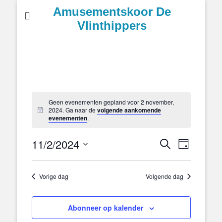
Amusementskoor De
Vlinthippers
Geen evenementen gepland voor 2 november,
2024. Ga naar de
volgende aankomende
evenementen
.
11/2/2024
Eveneme
Evenementen
Zoeken
Dag
weergave
Zoeken
Selecteer
navigatie
en
een
Vorige dag
Volgende dag
weergeven
datum.
navigatie
Abonneer op kalender