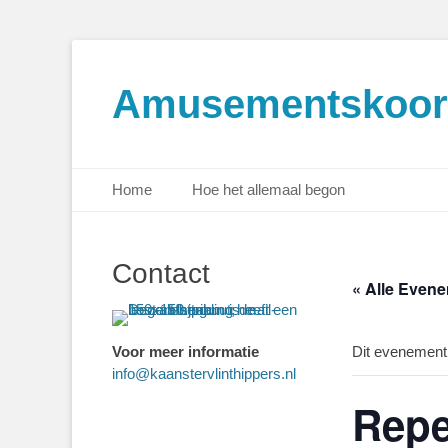
Amusementskoor 
Primair menu
Ga
Home
Hoe het allemaal begon
naar
de
inhoud
Contact
« Alle Even
Voor meer informatie
Dit evenement 
info@kaanstervlinthippers.nl
Repe