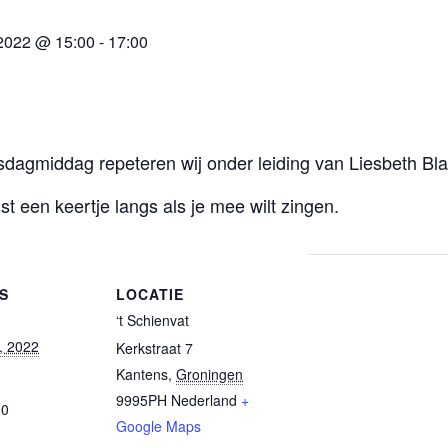
2022 @ 15:00
-
17:00
dagmiddag repeteren wij onder leiding van Liesbeth Bl
t een keertje langs als je mee wilt zingen.
S
LOCATIE
‘t Schienvat
, 2022
Kerkstraat 7
Kantens
,
Groningen
9995PH
Nederland
+
00
Google Maps